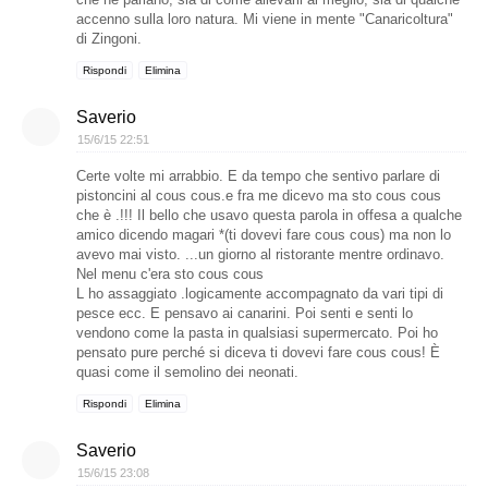
accenno sulla loro natura. Mi viene in mente "Canaricoltura"
di Zingoni.
Rispondi
Elimina
Saverio
15/6/15 22:51
Certe volte mi arrabbio. E da tempo che sentivo parlare di
pistoncini al cous cous.e fra me dicevo ma sto cous cous
che è .!!! Il bello che usavo questa parola in offesa a qualche
amico dicendo magari *(ti dovevi fare cous cous) ma non lo
avevo mai visto. ...un giorno al ristorante mentre ordinavo.
Nel menu c'era sto cous cous
L ho assaggiato .logicamente accompagnato da vari tipi di
pesce ecc. E pensavo ai canarini. Poi senti e senti lo
vendono come la pasta in qualsiasi supermercato. Poi ho
pensato pure perché si diceva ti dovevi fare cous cous! È
quasi come il semolino dei neonati.
Rispondi
Elimina
Saverio
15/6/15 23:08