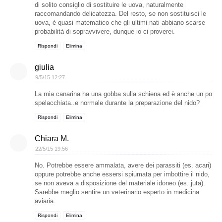
di solito consiglio di sostituire le uova, naturalmente
raccomandando delicatezza. Del resto, se non sostituisci le
uova, è quasi matematico che gli ultimi nati abbiano scarse
probabilità di sopravvivere, dunque io ci proverei.
Rispondi
Elimina
giulia
9/5/15 12:27
La mia canarina ha una gobba sulla schiena ed è anche un po
spelacchiata..e normale durante la preparazione del nido?
Rispondi
Elimina
Chiara M.
22/5/15 19:56
No. Potrebbe essere ammalata, avere dei parassiti (es. acari)
oppure potrebbe anche essersi spiumata per imbottire il nido,
se non aveva a disposizione del materiale idoneo (es. juta).
Sarebbe meglio sentire un veterinario esperto in medicina
aviaria.
Rispondi
Elimina