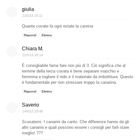
giulia
22/5/15 20:11
Quante covate fa ogni estate la canrina
Rispondi
Elimina
Chiara M.
22/5/15 20:14
È consigliabile farne fare non più di 3. Ciò significa che al
termine della terza covata è bene separare maschio e
femmina e togliere il nido e il materiale da imbottitura. Questo
è fondamentale per non stressare troppo la canarina.
Rispondi
Elimina
Saverio
14/6/15 20:48
Scusatemi. I canarini da canto. Che differenze hanno da gli
altri canarini.e quali possono essere i consigli per farli stare
meglio! ???