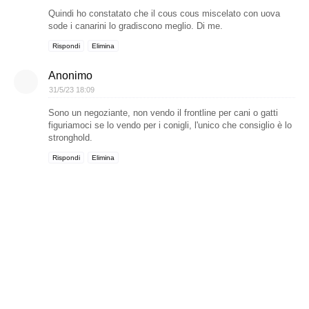
Quindi ho constatato che il cous cous miscelato con uova
sode i canarini lo gradiscono meglio. Di me.
Rispondi
Elimina
Anonimo
31/5/23 18:09
Sono un negoziante, non vendo il frontline per cani o gatti
figuriamoci se lo vendo per i conigli, l'unico che consiglio è lo
stronghold.
Rispondi
Elimina