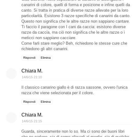
canarini di colore, quelli di forma e posizione e infine quelli da
canto. Si tratta in pratica di diverse razze allevate per la loro
particolarità. Esistono 3 razze specifiche di canarini da canto.
Questo non significa che le altre razze non sappiano cantare.
Ti faccio il paragone con I cani da caccia: esistono diverse
razze da caccia, ma ciò non significa che le altre razze o i
meticci non sappiano cacciare.
Come farli stare meglio? Beh, richiedono le stesse cure che
richiedono gli altri canarini.
Rispondi
Elimina
Chiara M.
14/6/15 21:10
Il classico canarino giallo è di razza sassone, ovvero l'unica
razza che viene selezionata per il colore.
Rispondi
Elimina
Chiara M.
14/6/15 21:15
Guarda, sinceramente non lo so. Ma ci sono dei buoni libri
che ne parlano, sia di come allevarli al meglio, sia di qualche