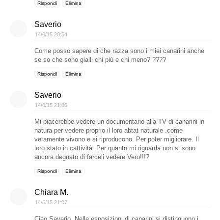
Rispondi
Elimina
Saverio
14/6/15 20:54
Come posso sapere di che razza sono i miei canarini anche
se so che sono gialli chi più e chi meno? ????
Rispondi
Elimina
Saverio
14/6/15 21:06
Mi piacerebbe vedere un documentario alla TV di canarini in
natura per vedere proprio il loro abtat naturale .come
veramente vivono e si riproducono. Per poter migliorare. Il
loro stato in cattività. Per quanto mi riguarda non si sono
ancora degnato di farceli vedere Vero!!!?
Rispondi
Elimina
Chiara M.
14/6/15 21:07
Ciao Saverio. Nelle esposizioni di canarini si distinguono i