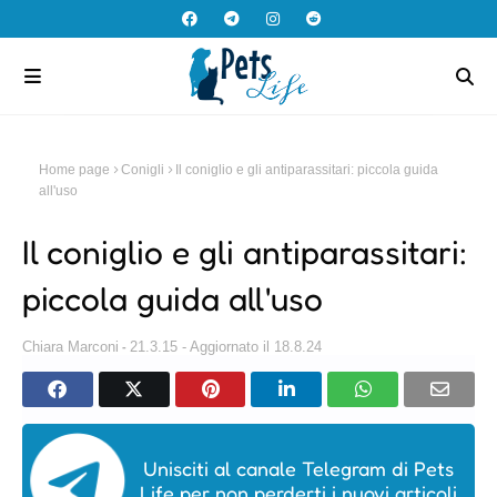
Home page
Conigli
Il coniglio e gli antiparassitari: piccola guida
all'uso
Il coniglio e gli antiparassitari:
piccola guida all'uso
Chiara Marconi
21.3.15 - Aggiornato il 18.8.24
Unisciti al canale Telegram di Pets
Life per non perderti i nuovi articoli