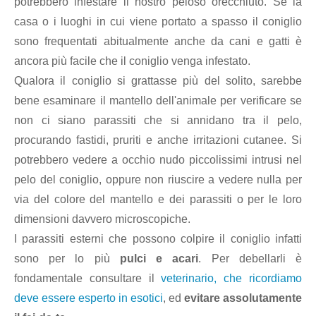
potrebbero infestare il nostro peloso orecchiuto. Se la
casa o i luoghi in cui viene portato a spasso il coniglio
sono frequentati abitualmente anche da cani e gatti è
ancora più facile che il coniglio venga infestato.
Qualora il coniglio si grattasse più del solito, sarebbe
bene esaminare il mantello dell'animale per verificare se
non ci siano parassiti che si annidano tra il pelo,
procurando fastidi, pruriti e anche irritazioni cutanee. Si
potrebbero vedere a occhio nudo piccolissimi intrusi nel
pelo del coniglio, oppure non riuscire a vedere nulla per
via del colore del mantello e dei parassiti o per le loro
dimensioni davvero microscopiche.
I parassiti esterni che possono colpire il coniglio infatti
sono per lo più
pulci e acari
. Per debellarli è
fondamentale consultare il
veterinario, che ricordiamo
deve essere esperto in esotici
, ed
evitare assolutamente