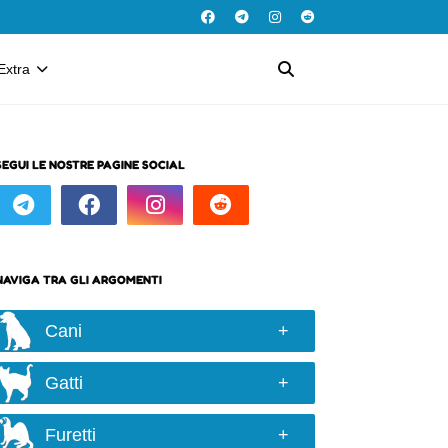
Extra
SEGUI LE NOSTRE PAGINE SOCIAL
NAVIGA TRA GLI ARGOMENTI
Cani
Razze e taglie
Gatti
Scelta del cane
Razze
Alimentazione
Furetti