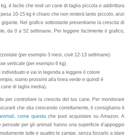
kg, è facile che resti un cane di taglia piccola o addirittura
tà pesa 10-15 kg è chiaro che non resterà tanto piccolo, anzi
gigante. Nel grafico sottostante presentiamo la crescita di
ante, da 0 a 52 settimane. Per leggere facilmente il grafico,
rizzontale (per esempio 3 mesi, cioè 12-13 settimane)
sse verticale (per esempio 6 kg)
i individuato e vai in legenda a leggere il colore
empio, siamo prossimi alla linea verde e quindi è
 cane di taglia media).
tile per controllare la crescita del tuo cane. Per monitorare
icurarti che stia crescendo correttamente, ti consigliamo ti
 animali, come questa
che puoi acquistare su Amazon. A
e pensate per gli animali hanno una superficie d'appoggio
modamente tutte e quattro le zampe, senza forzarlo a stare