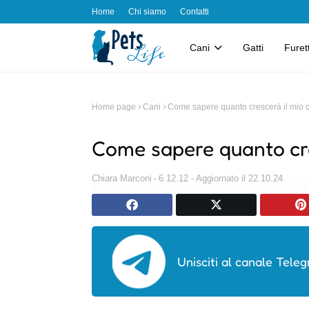
Home
Chi siamo
Contatti
Cani
Gatti
Furett
Home page
Cani
Come sapere quanto crescerà il mio c
Come sapere quanto cre
Chiara Marconi
6.12.12 - Aggiornato il 22.10.24
Unisciti al canale Teleg