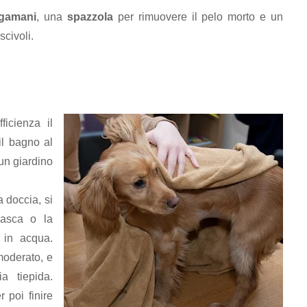
ugamani
, una
spazzola
per rimuovere il pelo morto e un
scivoli.
icienza il
il bagno al
un giardino
a doccia, si
vasca o la
 in acqua.
moderato, e
a tiepida.
 poi finire