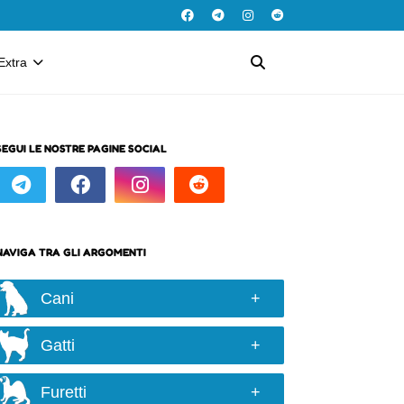
Extra
SEGUI LE NOSTRE PAGINE SOCIAL
NAVIGA TRA GLI ARGOMENTI
Cani
Razze e taglie
Gatti
Scelta del cane
Razze
Alimentazione
Furetti