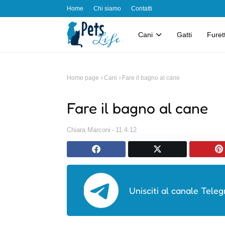
Home
Chi siamo
Contatti
Cani
Gatti
Furett
Home page
Cani
Fare il bagno al cane
Fare il bagno al cane
Chiara Marconi
11.4.12
Unisciti al canale Teleg