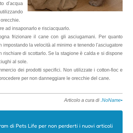
tto d'acqua
utilizzando
 orecchie.
re ad insaponarlo e risciacquarlo.
ogna frizionare il cane con gli asciugamani. Per quanto
fon impostando la velocità al minimo e tenendo l'asciugatore
n rischiare di scottarlo. Se la stagione è calda e si dispone
iughi al sole.
mercio dei prodotti specifici. Non utilizzate i cotton-fioc e
i procedere per non danneggiare le orecchie del cane.
Articolo a cura di
.NoName•
ram di Pets Life per non perderti i nuovi articoli