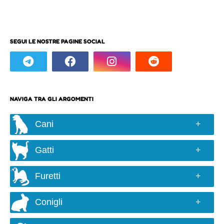
SEGUI LE NOSTRE PAGINE SOCIAL
NAVIGA TRA GLI ARGOMENTI
Cani
Razze e taglie
Gatti
Scelta del cane
Razze
Alimentazione
Furetti
Colori e genetica
Comportamento ed educazione
Conosciamoli
Alimentazione
Igiene e cura
Conigli
Alimentazione
Comportamento
Salute
Conosciamoli