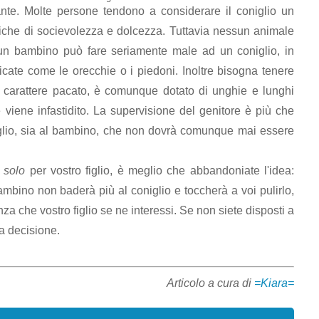
nte. Molte persone tendono a considerare il coniglio un
stiche di socievolezza e dolcezza. Tuttavia nessun animale
un bambino può fare seriamente male ad un coniglio, in
icate come le orecchie o i piedoni. Inoltre bisogna tenere
n carattere pacato, è comunque dotato di unghie e lunghi
e viene infastidito. La supervisione del genitore è più che
niglio, sia al bambino, che non dovrà comunque mai essere
o
solo
per vostro figlio, è meglio che abbandoniate l'idea:
mbino non baderà più al coniglio e toccherà a voi pulirlo,
nza che vostro figlio se ne interessi. Se non siete disposti a
la decisione.
Articolo a cura di
=Kiara=