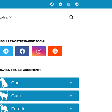
Extra
SEGUI LE NOSTRE PAGINE SOCIAL
NAVIGA TRA GLI ARGOMENTI
Cani
Razze e taglie
Gatti
Scelta del cane
Razze
Alimentazione
Furetti