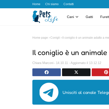
Home
Chi siamo
Contatti
Cani
Gatti
Furett
Home page
Conigli
Il coniglio è un animale adatto a m
Il coniglio è un animal
Chiara Marconi
14.10.11 - Aggiornato il 13.12.12
Unisciti al canale Teleg