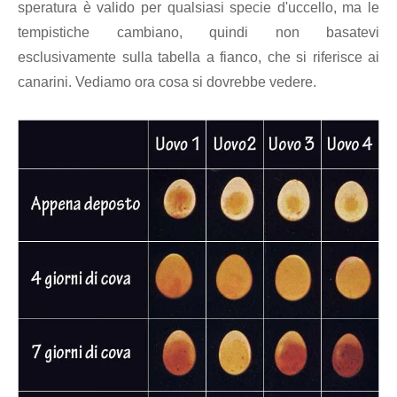
speratura è valido per qualsiasi specie d'uccello, ma le
tempistiche cambiano, quindi non basatevi
esclusivamente sulla tabella a fianco, che si riferisce ai
canarini. Vediamo ora cosa si dovrebbe vedere.