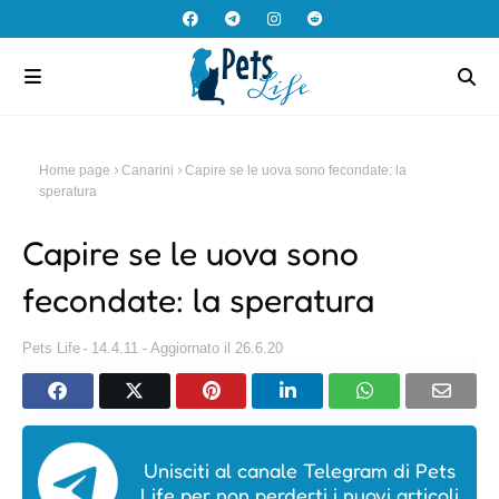
Home page
Canarini
Capire se le uova sono fecondate: la
speratura
Capire se le uova sono
fecondate: la speratura
Pets Life
14.4.11 - Aggiornato il 26.6.20
Unisciti al canale Telegram di Pets
Life per non perderti i nuovi articoli