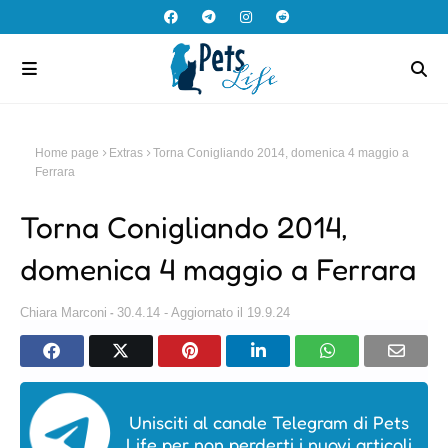
Home page
Extras
Torna Conigliando 2014, domenica 4 maggio a
Ferrara
Torna Conigliando 2014,
domenica 4 maggio a Ferrara
Chiara Marconi
30.4.14 - Aggiornato il 19.9.24
Unisciti al canale Telegram di Pets
Life per non perderti i nuovi articoli