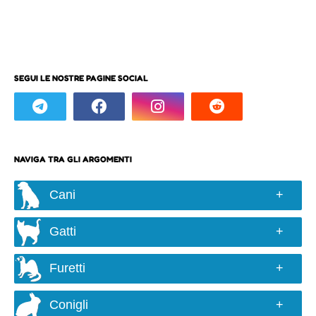
SEGUI LE NOSTRE PAGINE SOCIAL
NAVIGA TRA GLI ARGOMENTI
Cani
Razze e taglie
Gatti
Scelta del cane
Razze
Alimentazione
Furetti
Colori e genetica
Comportamento ed educazione
Conosciamoli
Alimentazione
Igiene e cura
Conigli