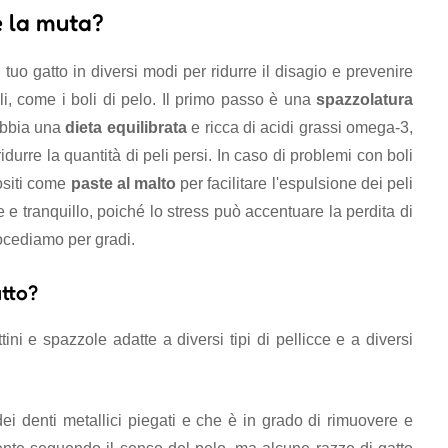
e la muta?
 tuo gatto in diversi modi per ridurre il disagio e prevenire
eli, come i boli di pelo. Il primo passo è una
spazzolatura
 abbia una
dieta equilibrata
e ricca di acidi grassi omega-3,
durre la quantità di peli persi. In caso di problemi con boli
positi come
paste al malto
per facilitare l'espulsione dei peli
e e tranquillo, poiché lo stress può accentuare la perdita di
ocediamo per gradi.
atto?
ni e spazzole adatte a diversi tipi di pellicce e a diversi
i denti metallici piegati e che è in grado di rimuovere e