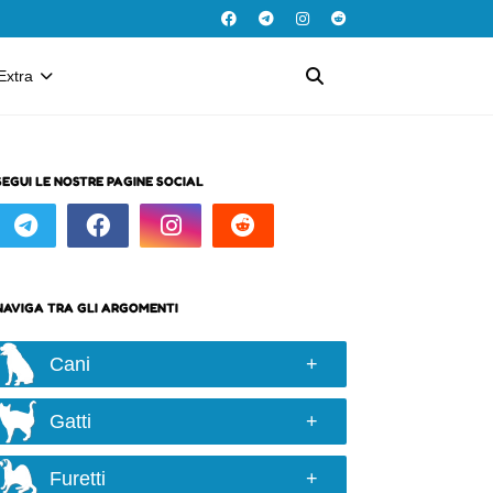
Extra
SEGUI LE NOSTRE PAGINE SOCIAL
NAVIGA TRA GLI ARGOMENTI
Cani
Razze e taglie
Gatti
Scelta del cane
Razze
Alimentazione
Furetti