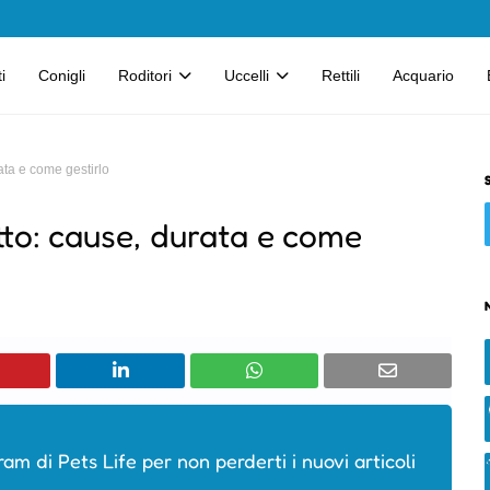
i
Conigli
Roditori
Uccelli
Rettili
Acquario
ata e come gestirlo
tto: cause, durata e come
ram di Pets Life per non perderti i nuovi articoli