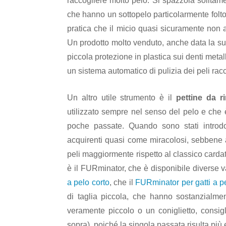
raccogliere molto pelo. Si spazzola solitam
che hanno un sottopelo particolarmente folto
pratica che il micio quasi sicuramente non a
Un prodotto molto venduto, anche data la su
piccola protezione in plastica sui denti metalli
un sistema automatico di pulizia dei peli racc
Un altro utile strumento è il
pettine da r
utilizzato sempre nel senso del pelo e che 
poche passate. Quando sono stati introdot
acquirenti quasi come miracolosi, sebbene al
peli maggiormente rispetto al classico cardat
è il FURminator, che è disponibile diverse v
a pelo corto
, che il
FURminator per gatti a p
di taglia piccola, che hanno sostanzialme
veramente piccolo o un coniglietto, consigl
sopra), poiché la singola passata risulta più 