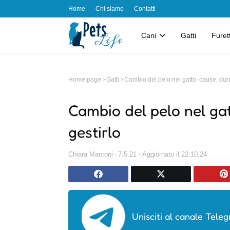
Home
Chi siamo
Contatti
Cani
Gatti
Furett
Home page
Gatti
Cambio del pelo nel gatto: cause, dur
Cambio del pelo nel ga
gestirlo
Chiara Marconi
7.5.21 - Aggiornato il 22.10.24
Unisciti al canale Teleg