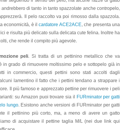
ente seguendo il senso del pelo, ma alcune razze di gatto
 andrebbero di tanto in tanto spazzolate anche contropelo,
pprezzerà. Il pelo raccolto va poi rimosso dalla spazzola.
a economicità, è il
cardatore ACE2ACE
, che presenta una
ci e risulta più delicato sulla delicata cute felina. Inoltre ha
olti, che rende il compito più agevole.
imozione peli
. Si tratta di un pettinino metallico che va
è in grado di rimuovere moltissimo pelo e sottopelo già in
ti in commercio, questi pettini sono stati accolti dagli
cuni lamentino il fatto che i pettini tendano a strappare i
ore. Il più famoso e apprezzato pettine per rimuovere i peli
arianti: su Amazon puoi trovare sia il
FURminator per gatti
elo lungo
. Esistono anche versioni di FURminator per gatti
nte il pettinino più corto, ma, a meno di avere un gatto
iamo di acquistare il pettine taglia M/L (nei due link qui
efficace.