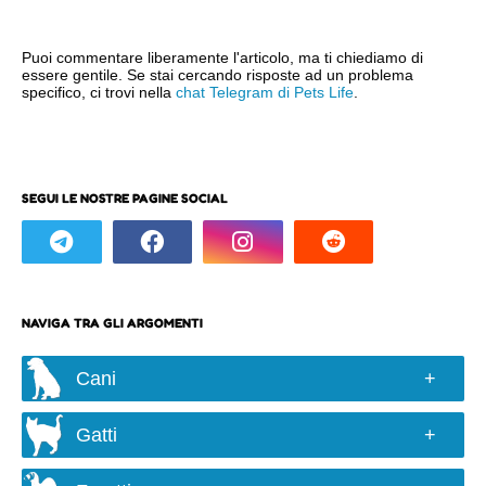
Puoi commentare liberamente l'articolo, ma ti chiediamo di
essere gentile. Se stai cercando risposte ad un problema
specifico, ci trovi nella
chat Telegram di Pets Life
.
SEGUI LE NOSTRE PAGINE SOCIAL
NAVIGA TRA GLI ARGOMENTI
Cani
Razze e taglie
Gatti
Scelta del cane
Razze
Alimentazione