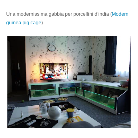
Una modernissima gabbia per porcellini d'india (
Modern
guinea pig cage
).