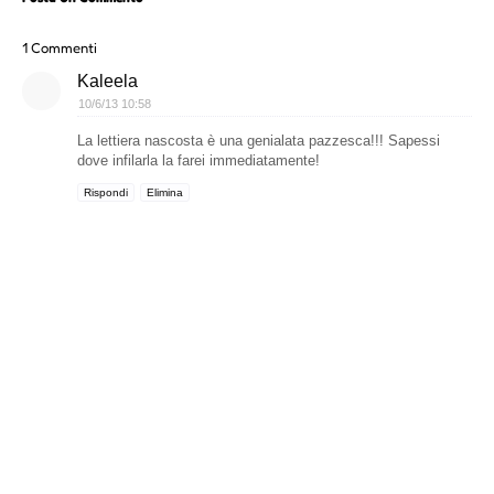
1 Commenti
Kaleela
10/6/13 10:58
La lettiera nascosta è una genialata pazzesca!!! Sapessi
dove infilarla la farei immediatamente!
Rispondi
Elimina