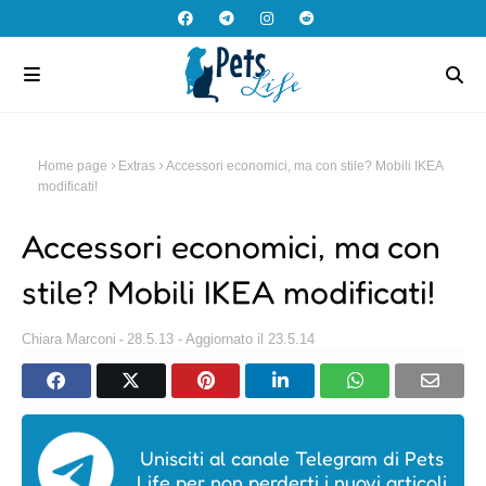
Home page
Extras
Accessori economici, ma con stile? Mobili IKEA
modificati!
Accessori economici, ma con
stile? Mobili IKEA modificati!
Chiara Marconi
28.5.13 - Aggiornato il 23.5.14
Unisciti al canale Telegram di Pets
Life per non perderti i nuovi articoli