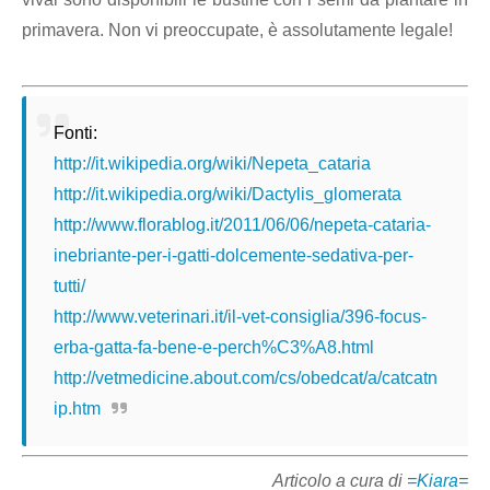
primavera. Non vi preoccupate, è assolutamente legale!
Fonti:
http://it.wikipedia.org/wiki/Nepeta_cataria
http://it.wikipedia.org/wiki/Dactylis_glomerata
http://www.florablog.it/2011/06/06/nepeta-cataria-
inebriante-per-i-gatti-dolcemente-sedativa-per-
tutti/
http://www.veterinari.it/il-vet-consiglia/396-focus-
erba-gatta-fa-bene-e-perch%C3%A8.html
http://vetmedicine.about.com/cs/obedcat/a/catcatn
ip.htm
Articolo a cura di
=Kiara=