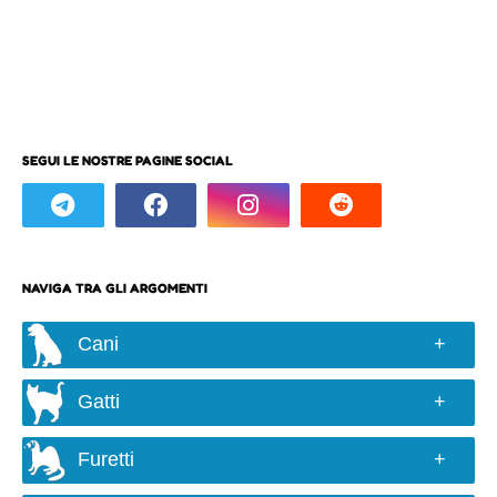
SEGUI LE NOSTRE PAGINE SOCIAL
NAVIGA TRA GLI ARGOMENTI
Cani
Razze e taglie
Gatti
Scelta del cane
Razze
Alimentazione
Furetti
Colori e genetica
Comportamento ed educazione