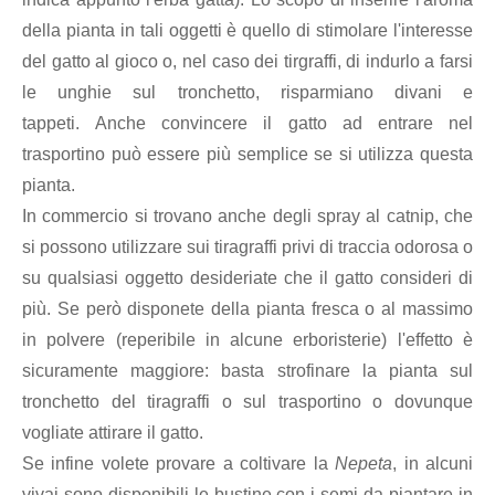
della pianta in tali oggetti è quello di stimolare l'interesse
del gatto al gioco o, nel caso dei tirgraffi, di indurlo a farsi
le unghie sul tronchetto, risparmiano divani e
tappeti. Anche convincere il gatto ad entrare nel
trasportino può essere più semplice se si utilizza questa
pianta.
In commercio si trovano anche degli spray al catnip, che
si possono utilizzare sui tiragraffi privi di traccia odorosa o
su qualsiasi oggetto desideriate che il gatto consideri di
più. Se però disponete della pianta fresca o al massimo
in polvere (reperibile in alcune erboristerie) l'effetto è
sicuramente maggiore: basta strofinare la pianta sul
tronchetto del tiragraffi o sul trasportino o dovunque
vogliate attirare il gatto.
Se infine volete provare a coltivare la
Nepeta
, in alcuni
vivai sono disponibili le bustine con i semi da piantare in