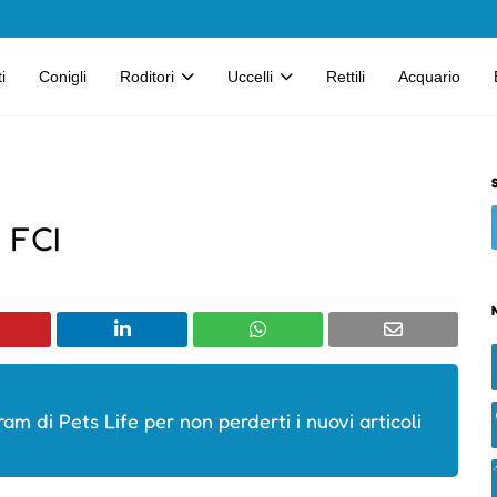
i
Conigli
Roditori
Uccelli
Rettili
Acquario
i FCI
ram di Pets Life per non perderti i nuovi articoli