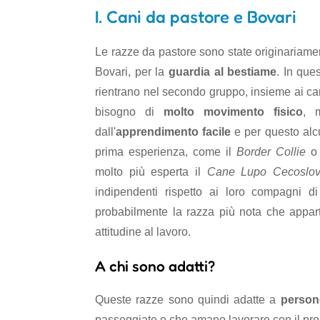
I. Cani da pastore e Bovari
Le razze da pastore sono state originariame
Bovari, per la
guardia al bestiame
. In que
rientrano nel secondo gruppo, insieme ai c
bisogno di
molto movimento fisico
, 
dall'
apprendimento facile
e per questo alc
prima esperienza, come il
Border Collie
o 
molto più esperta il
Cane Lupo Cecoslov
indipendenti rispetto ai loro compagni 
probabilmente la razza più nota che appart
attitudine al lavoro.
A chi sono adatti?
Queste razze sono quindi adatte a
person
passeggiate e che amano lavorare con il pro