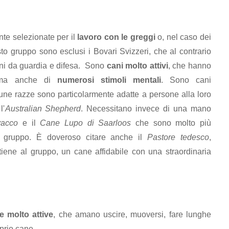
nte selezionate per il
lavoro con le greggi
o, nel caso dei
sto gruppo sono esclusi i Bovari Svizzeri, che al contrario
ani da guardia e difesa. Sono
cani molto attivi
, che hanno
ma anche di
numerosi stimoli mentali
. Sono cani
une razze sono particolarmente adatte a persone alla loro
l'
Australian Shepherd
. Necessitano invece di una mano
acco
e il
Cane Lupo di Saarloos
che sono molto più
di gruppo. È doveroso citare anche il
Pastore tedesco
,
iene al gruppo, un cane affidabile con una straordinaria
e molto attive
, che amano uscire, muoversi, fare lunghe
prio cane.