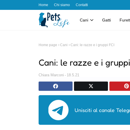
Home
Chi siamo
Contatti
Cani
Gatti
Furett
Home page
Cani
Cani: le razze e i gruppi FCI
Cani: le razze e i grupp
Chiara Marconi
18.5.21
Unisciti al canale Teleg