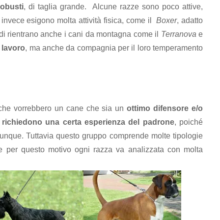
robusti
, di taglia grande. Alcune razze sono poco attive,
e invece esigono molta attività fisica, come il
Boxer
, adatto
idi rientrano anche i cani da montagna come il
Terranova
e
 lavoro
, ma anche da compagnia per il loro temperamento
 che vorrebbero un cane che sia un
ottimo difensore e/o
e
richiedono una certa esperienza del padrone
, poiché
iunque. Tuttavia questo gruppo comprende molte tipologie
e e per questo motivo ogni razza va analizzata con molta