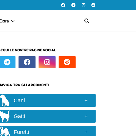
Extra
SEGUI LE NOSTRE PAGINE SOCIAL
NAVIGA TRA GLI ARGOMENTI
Cani
Razze e taglie
Gatti
Scelta del cane
Razze
Alimentazione
Furetti