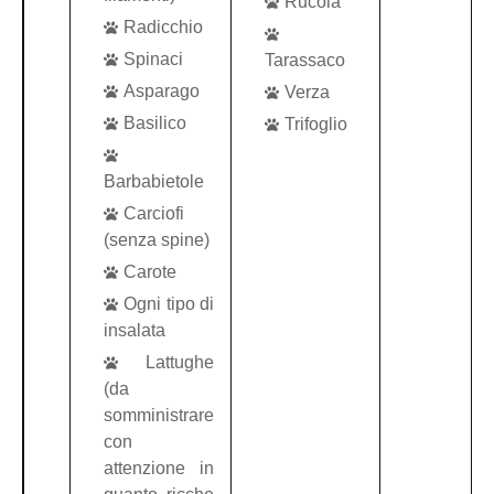
Rucola
Radicchio
Spinaci
Tarassaco
Asparago
Verza
Basilico
Trifoglio
Barbabietole
Carciofi
(senza spine)
Carote
Ogni tipo di
insalata
Lattughe
(da
somministrare
con
attenzione in