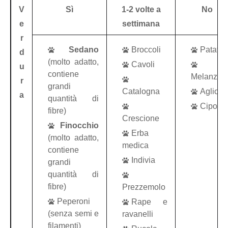
V
Sì
1-2 volte a
No
e
settimana
r
Sedano
Broccoli
Patate
d
(molto adatto,
Cavoli
u
contiene
Melanzan
r
grandi
Catalogna
Aglio
a
quantità di
Cipolle
fibre)
Crescione
Finocchio
Erba
(molto adatto,
medica
contiene
Indivia
grandi
quantità di
fibre)
Prezzemolo
Peperoni
Rape e
(senza semi e
ravanelli
filamenti)