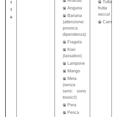
Ananas
Tutta l
t
Anguria
frutta
t
secca!
Banana
a
(attenzione:
Carrub
provoca
dipendenza)
Fragola
Kiwi
(lassativo)
Lampone
Mango
Mela
(senza
semi: sono
tossici!)
Pera
Pesca