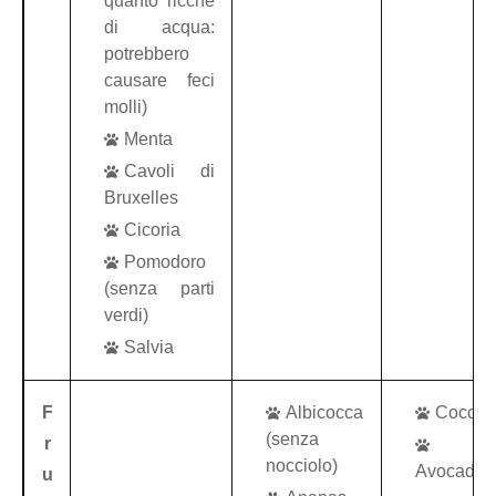
quanto ricche
di acqua:
potrebbero
causare feci
molli)
Menta
Cavoli di
Bruxelles
Cicoria
Pomodoro
(senza parti
verdi)
Salvia
F
Albicocca
Cocco
(senza
r
nocciolo)
Avocado
u